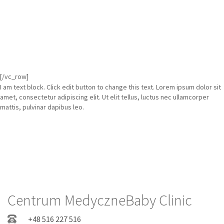
[/vc_row]
I am text block. Click edit button to change this text. Lorem ipsum dolor sit
amet, consectetur adipiscing elit. Ut elit tellus, luctus nec ullamcorper
mattis, pulvinar dapibus leo.
Centrum MedyczneBaby Clinic
+48 516 227 516