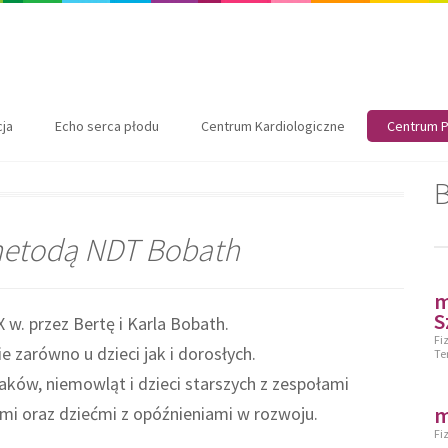
cja
Echo serca płodu
Centrum Kardiologiczne
Centrum P
B
i metodą NDT Bobath
m
S
w. przez Bertę i Karla Bobath.
Fi
 zarówno u dzieci jak i dorosłych.
Te
ów, niemowląt i dzieci starszych z zespołami
m
mi oraz dziećmi z opóźnieniami w rozwoju.
Fi