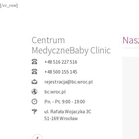
[/vc_row]
Centrum
Nasz
MedyczneBaby Clinic
+48 516 227 516
+48 500 155 145
rejestracja@bc.wroc.pl
bc.wroc.pl
Pn. - Pt. 9:00 - 19:00
ul. Rafała Wojaczka 3C
51-169 Wrocław