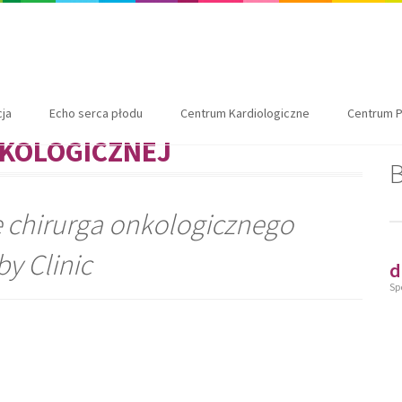
cja
Echo serca płodu
Centrum Kardiologiczne
Centrum P
NKOLOGICZNEJ
B
 chirurga onkologicznego
y Clinic
d
Sp