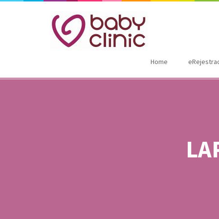
Home
eRejestra
LA