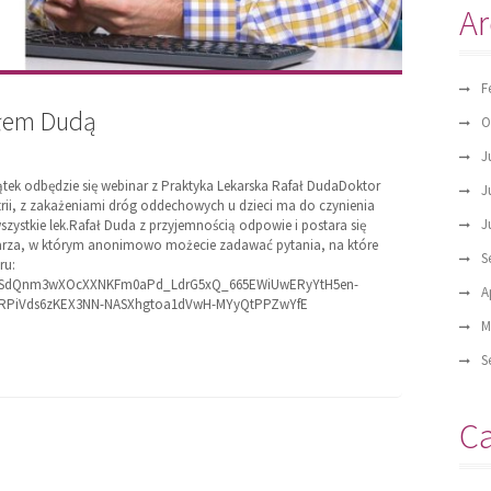
Ar
F
ałem Dudą
O
J
tek odbędzie się webinar z Praktyka Lekarska Rafał DudaDoktor
J
iatrii, z zakażeniami dróg oddechowych u dzieci ma do czynienia
J
zystkie lek.Rafał Duda z przyjemnością odpowie i postara się
mularza, w którym anonimowo możecie zadawać pytania, na które
S
ru:
IpQLSdQnm3wXOcXXNKFm0aPd_LdrG5xQ_665EWiUwERyYtH5en-
A
-RPiVds6zKEX3NN-NASXhgtoa1dVwH-MYyQtPPZwYfE
M
S
Ca