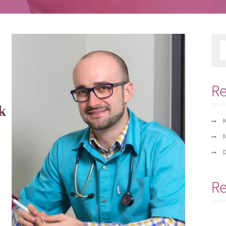
Re
K
N
D
R