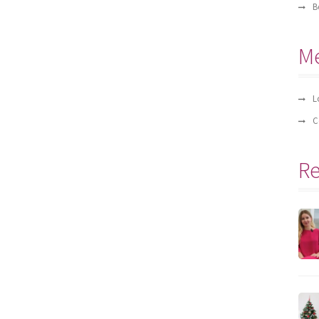
B
M
L
C
Re