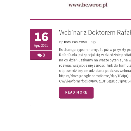
Webinar z Doktorem Raf
16
By:
Rafal Poplawski
| Tags:
Apr, 2021
Kochani,przypominamy, że już w przyszły pią
0
Rafał Duda jest specjalistą w dziedzinie ped
na co dzień.Czekamy na Wasze pytania, na ws
rozwiać wszystkie niejasności. link do for
odpowiedź będzie udzielana podczas webina
https://docs.google.com/forms/d/e/1FA
Cw/viewform?fbclid=IwAR1DPGguOq9YpVD9
READ MORE