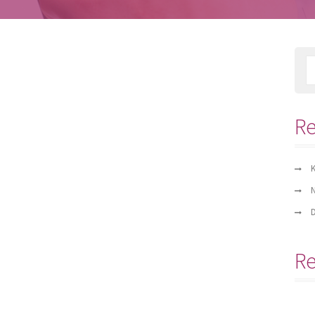
Re
K
N
D
R