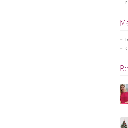
B
M
L
C
Re