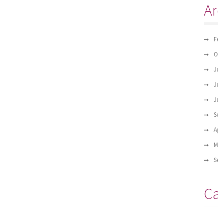
Ar
F
O
J
J
J
S
A
M
S
Ca