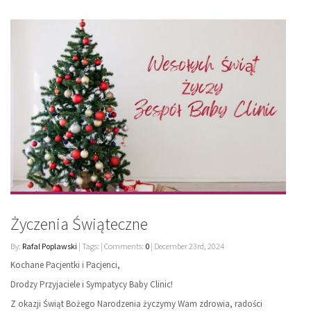
Życzenia Świąteczne
By:
Rafal Poplawski
| Tags: | Comments:
0
| December 23rd, 2024
Kochane Pacjentki i Pacjenci,
Drodzy Przyjaciele i Sympatycy Baby Clinic!
Z okazji Świąt Bożego Narodzenia życzymy Wam zdrowia, radości