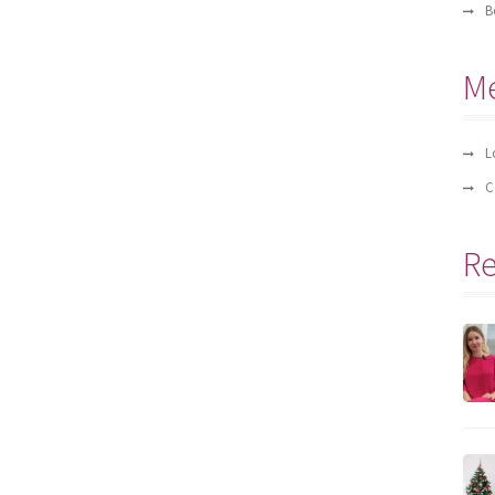
B
M
L
C
Re