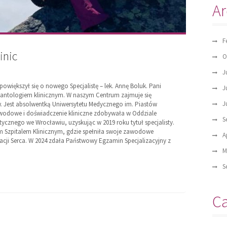
Ar
F
inic
O
J
powiększył się o nowego Specjalistę – lek. Annę Boluk. Pani
J
plantologiem klinicznym. W naszym Centrum zajmuje się
J
w. Jest absolwentką Uniwersytetu Medycznego im. Piastów
zawodowe i doświadczenie kliniczne zdobywała w Oddziale
S
tycznego we Wrocławiu, uzyskując w 2019 roku tytuł specjalisty.
m Szpitalem Klinicznym, gdzie spełniła swoje zawodowe
A
cji Serca. W 2024 zdała Państwowy Egzamin Specjalizacyjny z
M
S
Ca