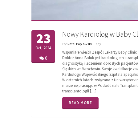
Nowy Kardiolog w Baby Cl
23
By:
Rafal Poplawski
| Tags:
Oct, 2024
Wspaniałe wieści! Zespół Lekarzy Baby Clinic 
0
Doktor Anna Boluk jest kardiologiem i trans
diagnostyką i leczeniem dorosłych pacjentó
Śląskich we Wrocławiu. Swoje kwalifikacje 
Kardiologii Wojewódzkiego Szpitala Specjalis
W ostatnich latach związana z Uniwersytecki
marzenie pracując w Pododdziale Transplanta
transplantologii […]
READ MORE