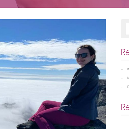
Re
K
N
D
R