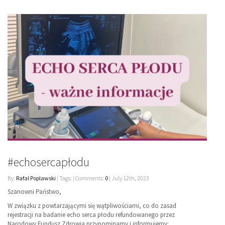
#echosercapłodu
By:
Rafal Poplawski
| Tags: | Comments:
0
| July 12th, 2023
Szanowni Państwo,
W związku z powtarzającymi się wątpliwościami, co do zasad
rejestracji na badanie echo serca płodu refundowanego przez
Narodowy Fundusz Zdrowia przypominamy i informujemy: