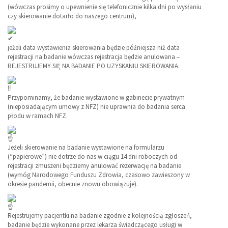
(wówczas prosimy o upewnienie się telefonicznie kilka dni po wysłaniu
czy skierowanie dotarło do naszego centrum),
jeżeli data wystawienia skierowania będzie późniejsza niż data
rejestracji na badanie wówczas rejestracja będzie anulowana –
REJESTRUJEMY SIĘ NA BADANIE PO UZYSKANIU SKIEROWANIA.
Przypominamy, że badanie wystawione w gabinecie prywatnym
(nieposiadającym umowy z NFZ) nie uprawnia do badania serca
płodu w ramach NFZ.
Jeżeli skierowanie na badanie wystawione na formularzu
(“papierowe”) nie dotrze do nas w ciągu 14 dni roboczych od
rejestracji zmuszeni będziemy anulować rezerwację na badanie
(wymóg Narodowego Funduszu Zdrowia, czasowo zawieszony w
okresie pandemii, obecnie znowu obowiązuje).
Rejestrujemy pacjentki na badanie zgodnie z kolejnością zgłoszeń,
badanie będzie wykonane przez lekarza świadczącego usługi w