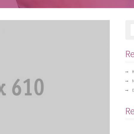
Re
K
N
D
R