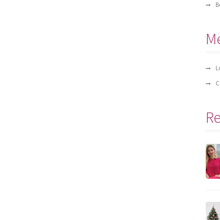
B
M
L
C
Re