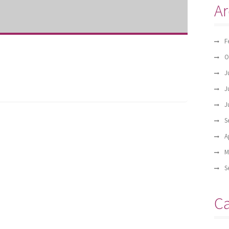
Ar
F
O
J
J
J
S
A
M
S
Ca